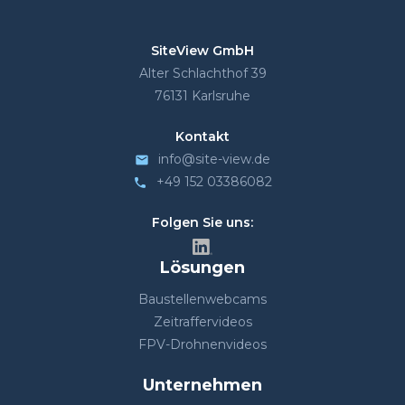
SiteView GmbH
Alter Schlachthof 39
76131 Karlsruhe
Kontakt
info@site-view.de
mail
+49 152 03386082
phone
Folgen Sie uns:
Lösungen
Baustellenwebcams
Zeitraffervideos
FPV-Drohnenvideos
Unternehmen